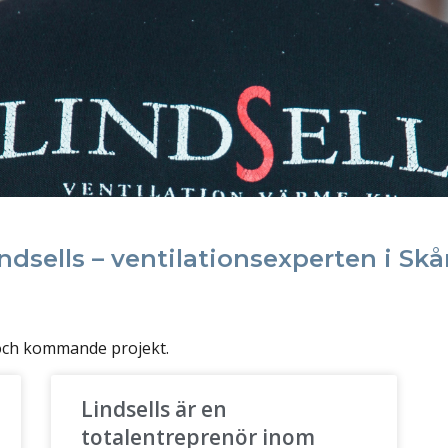
ndsells – ventilationsexperten i Sk
 och kommande projekt.
Lindsells är en
totalentreprenör inom