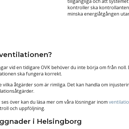
tillgängliga och att system
kontroller ska kontrollante
minska energiåtgången utan
ventilationen?
gar vid en tidigare OVK behöver du inte börja om från noll. 
lationen ska fungera korrekt.
e vilka åtgärder som är rimliga. Det kan handla om injustering
lationsåtgärder.
 ses över kan du läsa mer om våra lösningar inom
ventilati
roll och uppföljning.
yggnader i Helsingborg