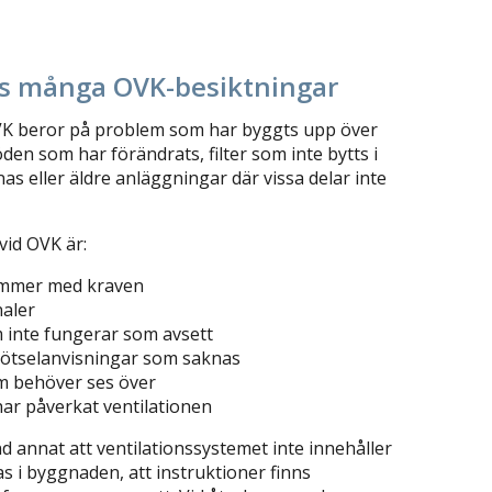
s många OVK-besiktningar
K beror på problem som har byggts upp över
öden som har förändrats, filter som inte bytts i
s eller äldre anläggningar där vissa delar inte
vid OVK är:
tämmer med kraven
naler
 inte fungerar som avsett
kötselanvisningar som saknas
m behöver ses över
r påverkat ventilationen
d annat att ventilationssystemet inte innehåller
s i byggnaden, att instruktioner finns