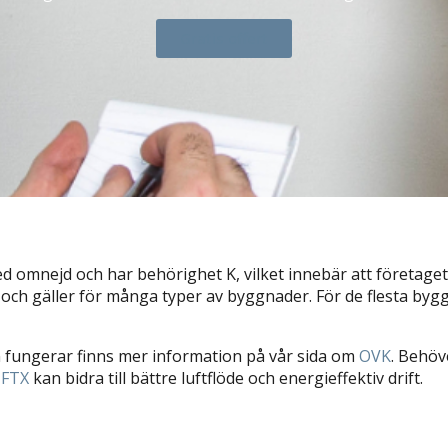
Gratis offert
d omnejd och har behörighet K, vilket innebär att företage
t och gäller för många typer av byggnader. För de flesta byg
n fungerar finns mer information på vår sida om
OVK
⁠. Behö
FTX
⁠ kan bidra till bättre luftflöde och energieffektiv drift.