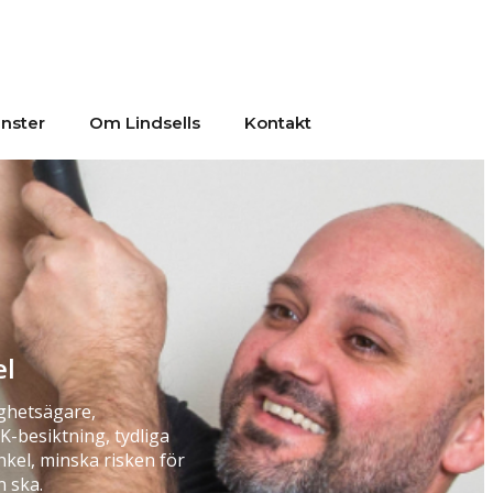
änster
Om Lindsells
Kontakt
el
ighetsägare,
K-besiktning, tydliga
nkel, minska risken för
n ska.