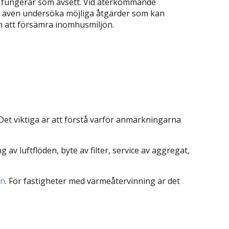
et fungerar som avsett. Vid återkommande
n även undersöka möjliga åtgärder som kan
 att försämra inomhusmiljön.
Det viktiga är att förstå varför anmärkningarna
 av luftflöden, byte av filter, service av aggregat,
on
⁠. För fastigheter med värmeåtervinning är det