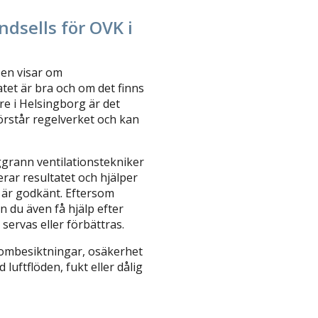
ndsells för OVK i
Den visar om
tet är bra och om det finns
re i Helsingborg är det
förstår regelverket och kan
ggrann ventilationstekniker
ar resultatet och hjälper
 är godkänt. Eftersom
n du även få hjälp efter
servas eller förbättras.
a ombesiktningar, osäkerhet
uftflöden, fukt eller dålig