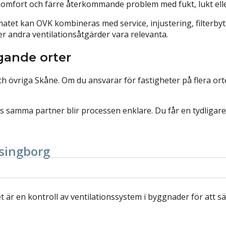
 komfort och färre återkommande problem med fukt, lukt eller 
atet kan OVK kombineras med service, injustering, filterbyt
ller andra ventilationsåtgärder vara relevanta.
gande orter
h övriga Skåne. Om du ansvarar för fastigheter på flera or
samma partner blir processen enklare. Du får en tydligare vä
lsingborg
et är en kontroll av ventilationssystem i byggnader för att sä