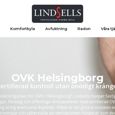
Komfortkyla
Avfuktning
Radon
Våra tj
OVK Helsingborg
ertifierad kontroll utan onödigt krång
siktningsman för OVK i Helsingborg? Lindsells hjälper fast
ar, företag och offentliga verksamheter med certifierad OV
ng kring eventuella åtgärder. Målet är att göra processen e
kningar och säkerställa att ventilationen fungerar som de