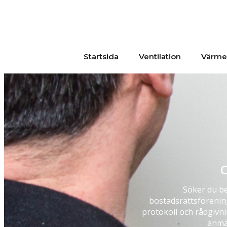
Startsida
Ventilation
Värme
C
Söker du be
bostadsrättsförening
protokoll och rådgivni
anmär