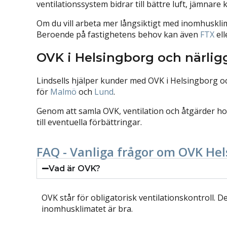
ventilationssystem bidrar till bättre luft, jämnare
Om du vill arbeta mer långsiktigt med inomhusklim
Beroende på fastighetens behov kan även
FTX
⁠ e
OVK i Helsingborg och närlig
Lindsells hjälper kunder med OVK i Helsingborg oc
för
Malmö
⁠ och
Lund
⁠.
Genom att samla OVK, ventilation och åtgärder hos 
till eventuella förbättringar.
FAQ - Vanliga frågor om OVK He
Vad är OVK?
OVK står för obligatorisk ventilationskontroll. D
inomhusklimatet är bra.