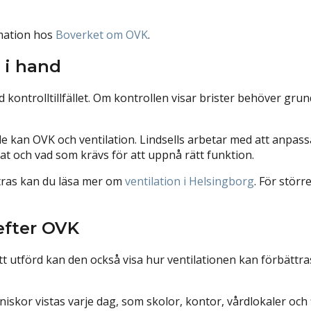
rmation hos
Boverket om OVK
⁠.
 i hand
d kontrolltillfället. Om kontrollen visar brister behöver g
de kan OVK och ventilation. Lindsells arbetar med att anpass
 och vad som krävs för att uppnå rätt funktion.
tras kan du läsa mer om
ventilation i Helsingborg
⁠. För stö
efter OVK
ätt utförd kan den också visa hur ventilationen kan förbätt
nniskor vistas varje dag, som skolor, kontor, vårdlokaler oc