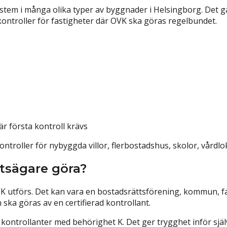
ystem i många olika typer av byggnader i Helsingborg. Det gä
ontroller för fastigheter där OVK ska göras regelbundet.
r första kontroll krävs
kontroller för nybyggda villor, flerbostadshus, skolor, vård
tsägare göra?
 utförs. Det kan vara en bostadsrättsförening, kommun, fast
 ska göras av en certifierad kontrollant.
ade kontrollanter med behörighet K. Det ger trygghet inför sj