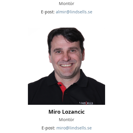
Montör
E-post:
almir@lindsells.se
Miro Lozancic
Montör
E-post:
miro@lindsells.se