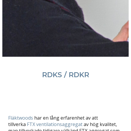
RDKS / RDKR
Fläktwoods
har en lång erfarenhet av att
tillverka
FTX ventilationsaggregat
av hög kvalitet,
man tillverkade tidigare välkänd FTX aggregat som