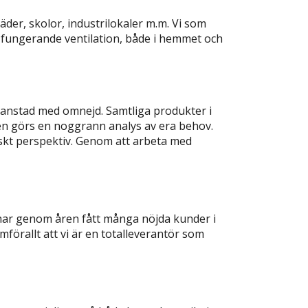
städer, skolor, industrilokaler m.m. Vi som
n fungerande ventilation, både i hemmet och
istianstad med omnejd. Samtliga produkter i
nen görs en noggrann analys av era behov.
iskt perspektiv. Genom att arbeta med
h har genom åren fått många nöjda kunder i
förallt att vi är en totalleverantör som