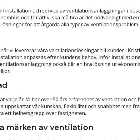
 till installation och service av ventilationsanläggningar i bo
t inomhus och för att vi ska må bra är det nödvändigt med e
 lösningar för att åtgärda alla typer av ventilationsproblem.
t när vi levererar våra ventilationslösningar till kunder i Kr
nstallation anpassas efter kundens behov. Inför installatio
 ventilationsanläggning också blir en bra lösning ut ekonom
ljön.
ad
t varje år. Vi har över 50 års erfarenhet av ventilation oc
a uppskattar vår kunskap, flexibilitet och snabbhet men fram
ta ett helhetsgrepp över fastigheten.
era märken av ventilation