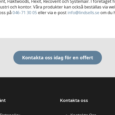
vent, Fläktwoods, Flexit, Recovent och Systemair. I företaget 
dustri och kontor. Våra produkter kan också beställas via 
 oss på
046-71 30 05
eller via e-post
info@lindsells.se
om du h
Kontakta oss idag för en offert
änt
Kontakta oss