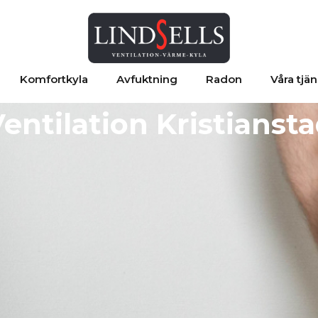
Komfortkyla
Avfuktning
Radon
Våra tjän
entilation Kristianst